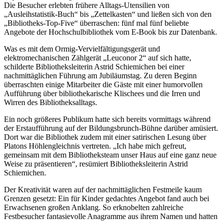
Die Besucher erlebten frühere Alltags-Utensilien von
„Ausleihstatistik-Buch“ bis „Zettelkasten“ und ließen sich von den
„Bibliotheks-Top-Five“ überraschen: fünf mal fünf beliebte
Angebote der Hochschulbibliothek vom E-Book bis zur Datenbank.
Was es mit dem Ormig-Vervielfältigungsgerät und
elektromechanischen Zählgerät „Leuconor 2“ auf sich hatte,
schilderte Bibliotheksleiterin Astrid Schiemichen bei einer
nachmittäglichen Führung am Jubiläumstag. Zu deren Beginn
überraschten einige Mitarbeiter die Gäste mit einer humorvollen
Aufführung über bibliothekarische Klischees und die Irren und
Wirren des Bibliotheksalltags.
Ein noch größeres Publikum hatte sich bereits vormittags während
der Erstaufführung auf der Bildungsbrunch-Bühne darüber amüsiert.
Dort war die Bibliothek zudem mit einer satirischen Lesung über
Platons Höhlengleichnis vertreten. „Ich habe mich gefreut,
gemeinsam mit dem Bibliotheksteam unser Haus auf eine ganz neue
Weise zu präsentieren“, resümiert Bibliotheksleiterin Astrid
Schiemichen.
Der Kreativität waren auf der nachmittäglichen Festmeile kaum
Grenzen gesetzt: Ein für Kinder gedachtes Angebot fand auch bei
Erwachsenen großen Anklang. So erknobelten zahlreiche
Festbesucher fantasievolle Anagramme aus ihrem Namen und hatten