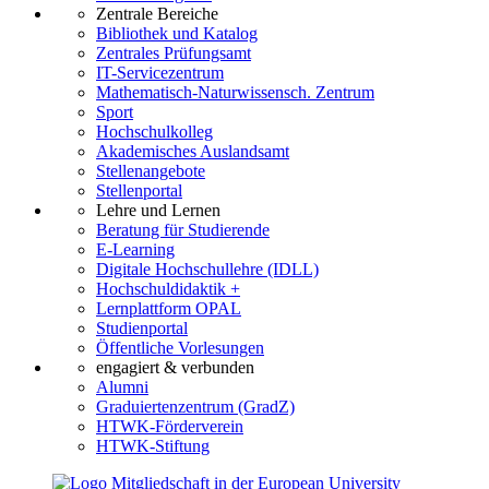
Zentrale Bereiche
Bibliothek und Katalog
Zentrales Prüfungsamt
IT-Servicezentrum
Mathematisch-Naturwissensch. Zentrum
Sport
Hochschulkolleg
Akademisches Auslandsamt
Stellenangebote
Stellenportal
Lehre und Lernen
Beratung für Studierende
E-Learning
Digitale Hochschullehre (IDLL)
Hochschuldidaktik +
Lernplattform OPAL
Studienportal
Öffentliche Vorlesungen
engagiert & verbunden
Alumni
Graduiertenzentrum (GradZ)
HTWK-Förderverein
HTWK-Stiftung