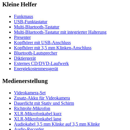
Kleine Helfer
Funkmaus
USB-Funktastatur
Multi-Bluetooth-Tastatur
Multi-Bluetooth-Tastatur mit integrierter Halterung
Presenter
Kopfhörer mit USB-Anschluss
Kopfhörer mit 3,5 mm Klinken-Anschluss
Bluetooth-Lautsprecher
Diktiergerät
Externes CD/DVD-Laufwerk
Energiekostenmessgerät
Medienerstellung
Videokamera-Set
Zusatz-Akku für Videokamera
Dauerlicht mit Stativ und Schirm
Richtrohr-Mikrofon
XLR-Mikrofonkabel kurz
XLR-Mikrofonkabel lang
Audiokabel 3,5 mm Klinke auf 3,5 mm Klinke
Audio-Recorder