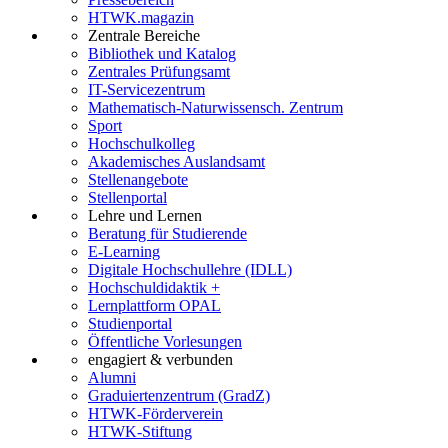
HTWK.magazin
Zentrale Bereiche
Bibliothek und Katalog
Zentrales Prüfungsamt
IT-Servicezentrum
Mathematisch-Naturwissensch. Zentrum
Sport
Hochschulkolleg
Akademisches Auslandsamt
Stellenangebote
Stellenportal
Lehre und Lernen
Beratung für Studierende
E-Learning
Digitale Hochschullehre (IDLL)
Hochschuldidaktik +
Lernplattform OPAL
Studienportal
Öffentliche Vorlesungen
engagiert & verbunden
Alumni
Graduiertenzentrum (GradZ)
HTWK-Förderverein
HTWK-Stiftung