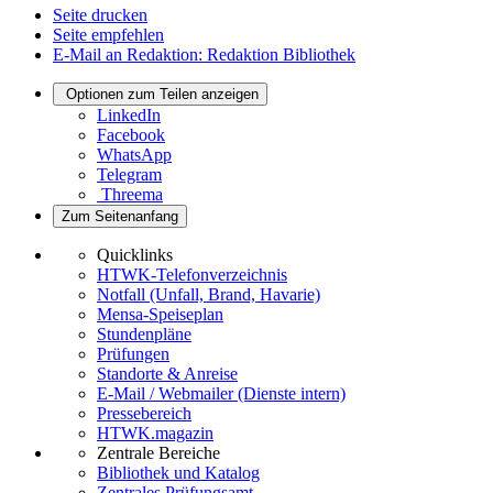
Seite drucken
Seite empfehlen
E-Mail an Redaktion: Redaktion Bibliothek
Optionen zum Teilen anzeigen
LinkedIn
Facebook
WhatsApp
Telegram
Threema
Zum Seitenanfang
Quicklinks
HTWK-Telefonverzeichnis
Notfall (Unfall, Brand, Havarie)
Mensa-Speiseplan
Stundenpläne
Prüfungen
Standorte & Anreise
E-Mail / Webmailer (Dienste intern)
Pressebereich
HTWK.magazin
Zentrale Bereiche
Bibliothek und Katalog
Zentrales Prüfungsamt