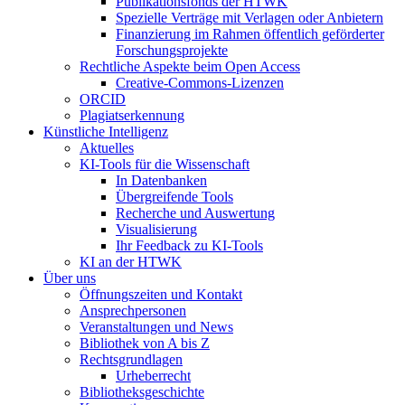
Publikationsfonds der HTWK
Spezielle Verträge mit Verlagen oder Anbietern
Finanzierung im Rahmen öffentlich geförderter
Forschungsprojekte
Rechtliche Aspekte beim Open Access
Creative-Commons-Lizenzen
ORCID
Plagiatserkennung
Künstliche Intelligenz
Aktuelles
KI-Tools für die Wissenschaft
In Datenbanken
Übergreifende Tools
Recherche und Auswertung
Visualisierung
Ihr Feedback zu KI-Tools
KI an der HTWK
Über uns
Öffnungszeiten und Kontakt
Ansprechpersonen
Veranstaltungen und News
Bibliothek von A bis Z
Rechtsgrundlagen
Urheberrecht
Bibliotheksgeschichte