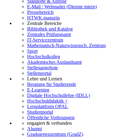
Standorte & Anreise
E-Mail / Webmailer (Dienste intern)
Pressebereich
HTWK.magazin
Zentrale Bereiche
Bibliothek und Katalog
Zentrales Prüfungsamt
IT-Servicezentrum
Mathematisch-Naturwissensch. Zentrum
Sport
Hochschulkolleg
Akademisches Auslandsamt
Stellenangebote
Stellenportal
Lehre und Lernen
Beratung für Studierende
E-Learning
Digitale Hochschullehre (IDLL)
Hochschuldidaktik +
Lernplattform OPAL
Studienportal
Öffentliche Vorlesungen
engagiert & verbunden
Alumni
Graduiertenzentrum (GradZ)