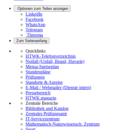
Optionen zum Teilen anzeigen
LinkedIn
Facebook
WhatsApp
Telegram
Threema
Zum Seitenanfang
Quicklinks
HTWK-Telefonverzeichnis
Notfall (Unfall, Brand, Havarie)
Mensa-Speiseplan
Stundenpläne
Prüfungen
Standorte & Anreise
E-Mail / Webmailer (Dienste intern)
Pressebereich
HTWK.magazin
Zentrale Bereiche
Bibliothek und Katalog
Zentrales Prüfungsamt
IT-Servicezentrum
Mathematisch-Naturwissensch. Zentrum
Sport