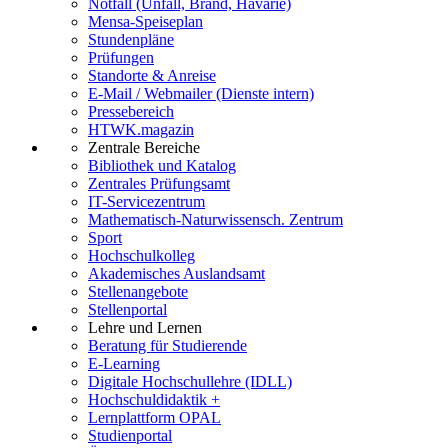
Notfall (Unfall, Brand, Havarie)
Mensa-Speiseplan
Stundenpläne
Prüfungen
Standorte & Anreise
E-Mail / Webmailer (Dienste intern)
Pressebereich
HTWK.magazin
Zentrale Bereiche
Bibliothek und Katalog
Zentrales Prüfungsamt
IT-Servicezentrum
Mathematisch-Naturwissensch. Zentrum
Sport
Hochschulkolleg
Akademisches Auslandsamt
Stellenangebote
Stellenportal
Lehre und Lernen
Beratung für Studierende
E-Learning
Digitale Hochschullehre (IDLL)
Hochschuldidaktik +
Lernplattform OPAL
Studienportal