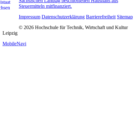
Sächsischen Landtag beschlossenen Haushalts aus
Steuermitteln mitfinanziert.
Impressum
Datenschutzerklärung
Barrierefreiheit
Sitemap
© 2026 Hochschule für Technik, Wirtschaft und Kultur
Leipzig
MobileNavi