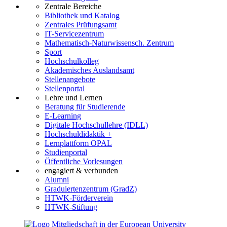
Zentrale Bereiche
Bibliothek und Katalog
Zentrales Prüfungsamt
IT-Servicezentrum
Mathematisch-Naturwissensch. Zentrum
Sport
Hochschulkolleg
Akademisches Auslandsamt
Stellenangebote
Stellenportal
Lehre und Lernen
Beratung für Studierende
E-Learning
Digitale Hochschullehre (IDLL)
Hochschuldidaktik +
Lernplattform OPAL
Studienportal
Öffentliche Vorlesungen
engagiert & verbunden
Alumni
Graduiertenzentrum (GradZ)
HTWK-Förderverein
HTWK-Stiftung