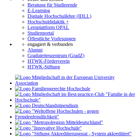
Beratung für Studierende
E-Learning
Digitale Hochschullehre (IDLL)
Hochschuldidaktik +
Lernplattform OPAL
Studienportal
Öffentliche Vorlesungen
engagiert & verbunden
Alumni
Graduiertenzentrum (GradZ)
HTWK-Förderverein
HTWK-Stiftung