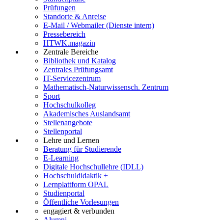
Prüfungen
Standorte & Anreise
E-Mail / Webmailer (Dienste intern)
Pressebereich
HTWK.magazin
Zentrale Bereiche
Bibliothek und Katalog
Zentrales Prüfungsamt
IT-Servicezentrum
Mathematisch-Naturwissensch. Zentrum
Sport
Hochschulkolleg
Akademisches Auslandsamt
Stellenangebote
Stellenportal
Lehre und Lernen
Beratung für Studierende
E-Learning
Digitale Hochschullehre (IDLL)
Hochschuldidaktik +
Lernplattform OPAL
Studienportal
Öffentliche Vorlesungen
engagiert & verbunden
Alumni