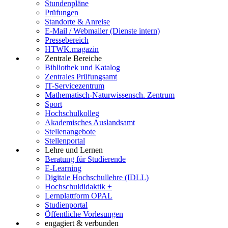
Stundenpläne
Prüfungen
Standorte & Anreise
E-Mail / Webmailer (Dienste intern)
Pressebereich
HTWK.magazin
Zentrale Bereiche
Bibliothek und Katalog
Zentrales Prüfungsamt
IT-Servicezentrum
Mathematisch-Naturwissensch. Zentrum
Sport
Hochschulkolleg
Akademisches Auslandsamt
Stellenangebote
Stellenportal
Lehre und Lernen
Beratung für Studierende
E-Learning
Digitale Hochschullehre (IDLL)
Hochschuldidaktik +
Lernplattform OPAL
Studienportal
Öffentliche Vorlesungen
engagiert & verbunden