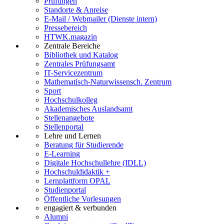
Prüfungen
Standorte & Anreise
E-Mail / Webmailer (Dienste intern)
Pressebereich
HTWK.magazin
Zentrale Bereiche
Bibliothek und Katalog
Zentrales Prüfungsamt
IT-Servicezentrum
Mathematisch-Naturwissensch. Zentrum
Sport
Hochschulkolleg
Akademisches Auslandsamt
Stellenangebote
Stellenportal
Lehre und Lernen
Beratung für Studierende
E-Learning
Digitale Hochschullehre (IDLL)
Hochschuldidaktik +
Lernplattform OPAL
Studienportal
Öffentliche Vorlesungen
engagiert & verbunden
Alumni