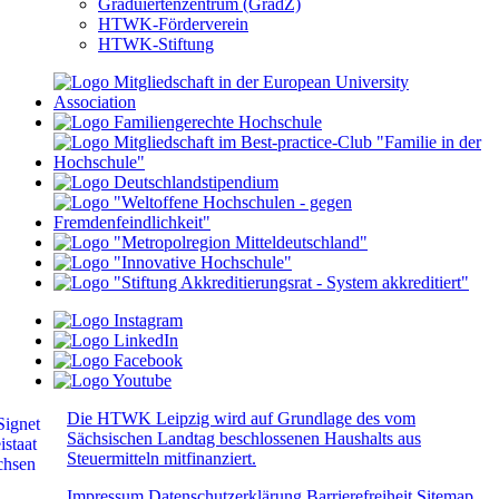
Graduiertenzentrum (GradZ)
HTWK-Förderverein
HTWK-Stiftung
Die HTWK Leipzig wird auf Grundlage des vom
Sächsischen Landtag beschlossenen Haushalts aus
Steuermitteln mitfinanziert.
Impressum
Datenschutzerklärung
Barrierefreiheit
Sitemap