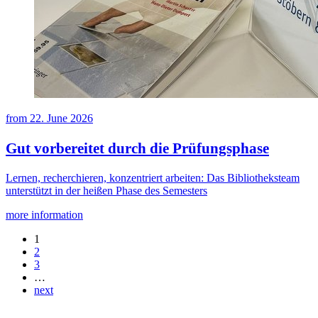
from
22. June 2026
Gut vorbereitet durch die Prüfungsphase
Lernen, recherchieren, konzentriert arbeiten: Das Bibliotheksteam
unterstützt in der heißen Phase des Semesters
more information
1
2
3
…
next