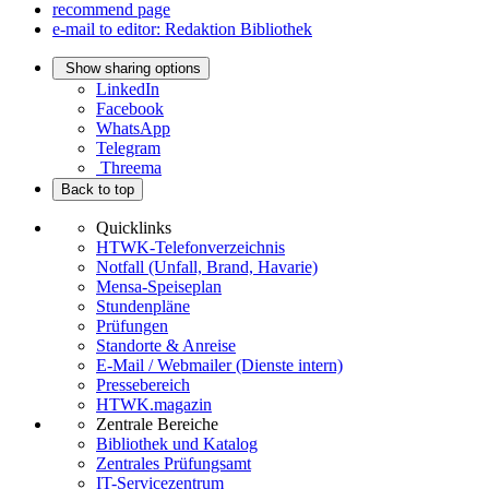
recommend page
e-mail to editor: Redaktion Bibliothek
Show sharing options
LinkedIn
Facebook
WhatsApp
Telegram
Threema
Back to top
Quicklinks
HTWK-Telefonverzeichnis
Notfall (Unfall, Brand, Havarie)
Mensa-Speiseplan
Stundenpläne
Prüfungen
Standorte & Anreise
E-Mail / Webmailer (Dienste intern)
Pressebereich
HTWK.magazin
Zentrale Bereiche
Bibliothek und Katalog
Zentrales Prüfungsamt
IT-Servicezentrum