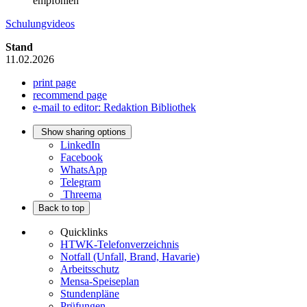
empfohlen
Schulungvideos
Stand
11.02.2026
print page
recommend page
e-mail to editor: Redaktion Bibliothek
Show sharing options
LinkedIn
Facebook
WhatsApp
Telegram
Threema
Back to top
Quicklinks
HTWK-Telefonverzeichnis
Notfall (Unfall, Brand, Havarie)
Arbeitsschutz
Mensa-Speiseplan
Stundenpläne
Prüfungen