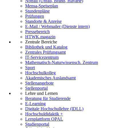
Notfall (Unfall, Brand, Havarie)
Mensa-Speiseplan
Stundenpläne
Prüfungen
Standorte & Anreise
E-Mail / Webmailer (Dienste intern)
Pressebereich
HTWK.magazin
Zentrale Bereiche
Bibliothek und Katalog
Zentrales Prüfungsamt
IT-Servicezentrum
Mathematisch-Naturwissensch. Zentrum
Sport
Hochschulkolleg
Akademisches Auslandsamt
Stellenangebote
Stellenportal
Lehre und Lernen
Beratung für Studierende
E-Learning
Digitale Hochschullehre (IDLL)
Hochschuldidaktik +
Lernplattform OPAL
Studienportal