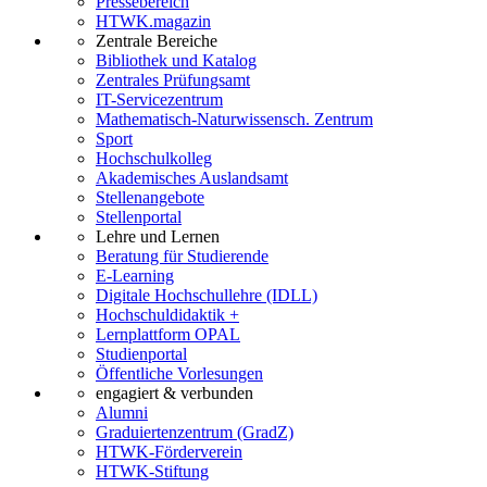
Pressebereich
HTWK.magazin
Zentrale Bereiche
Bibliothek und Katalog
Zentrales Prüfungsamt
IT-Servicezentrum
Mathematisch-Naturwissensch. Zentrum
Sport
Hochschulkolleg
Akademisches Auslandsamt
Stellenangebote
Stellenportal
Lehre und Lernen
Beratung für Studierende
E-Learning
Digitale Hochschullehre (IDLL)
Hochschuldidaktik +
Lernplattform OPAL
Studienportal
Öffentliche Vorlesungen
engagiert & verbunden
Alumni
Graduiertenzentrum (GradZ)
HTWK-Förderverein
HTWK-Stiftung