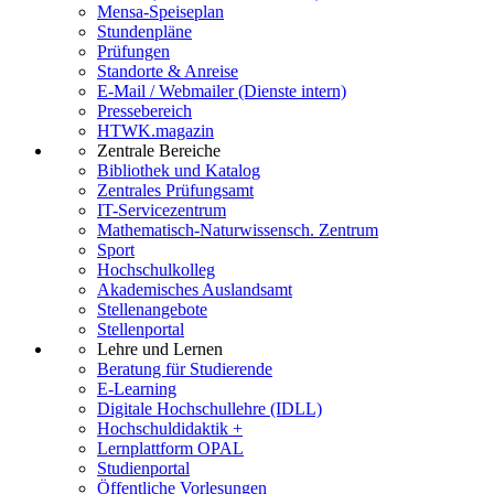
Mensa-Speiseplan
Stundenpläne
Prüfungen
Standorte & Anreise
E-Mail / Webmailer (Dienste intern)
Pressebereich
HTWK.magazin
Zentrale Bereiche
Bibliothek und Katalog
Zentrales Prüfungsamt
IT-Servicezentrum
Mathematisch-Naturwissensch. Zentrum
Sport
Hochschulkolleg
Akademisches Auslandsamt
Stellenangebote
Stellenportal
Lehre und Lernen
Beratung für Studierende
E-Learning
Digitale Hochschullehre (IDLL)
Hochschuldidaktik +
Lernplattform OPAL
Studienportal
Öffentliche Vorlesungen