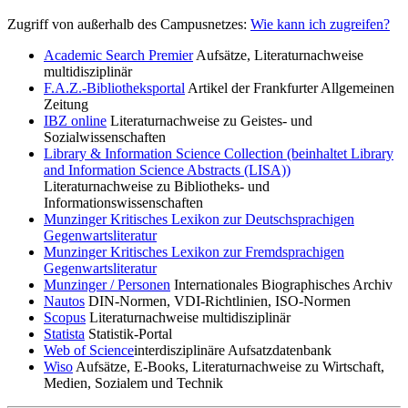
Zugriff von außerhalb des Campusnetzes:
Wie kann ich zugreifen?
Academic Search Premier
Aufsätze, Literaturnachweise
multidisziplinär
F.A.Z.-Bibliotheksportal
Artikel der Frankfurter Allgemeinen
Zeitung
IBZ
online
Literaturnachweise zu Geistes- und
Sozialwissenschaften
Library & Information Science Collection
(beinhaltet
Library
and Information Science Abstracts
(LISA))
Literaturnachweise zu Bibliotheks- und
Informationswissenschaften
Munzinger Kritisches Lexikon zur Deutschsprachigen
Gegenwartsliteratur
Munzinger Kritisches Lexikon zur Fremdsprachigen
Gegenwartsliteratur
Munzinger / Personen
Internationales Biographisches Archiv
Nautos
DIN-Normen, VDI-Richtlinien, ISO-Normen
Scopus
Literaturnachweise multidisziplinär
Statista
Statistik-Portal
Web of Science
interdisziplinäre Aufsatzdatenbank
Wiso
Aufsätze, E-Books, Literaturnachweise zu Wirtschaft,
Medien, Sozialem und Technik