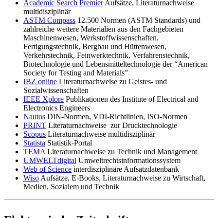
Academic Search Premier
Aufsätze, Literaturnachweise
multidisziplinär
ASTM Compass
12.500 Normen (ASTM Standards) und
zahlreiche weitere Materialien aus den Fachgebieten
Maschinenwesen, Werkstoffwissenschaften,
Fertigungstechnik, Bergbau und Hüttenwesen,
Verkehrstechnik, Feinwerktechnik, Verfahrenstechnik,
Biotechnologie und Lebensmitteltechnologie der “American
Society for Testing and Materials”
IBZ online
Literaturnachweise zu Geistes- und
Sozialwissenschaften
IEEE Xplore
Publikationen des Institute of Electrical and
Electronics Engineers
Nautos
DIN-Normen, VDI-Richtlinien, ISO-Normen
PRINT
Literaturnachweise zur Drucktechnologie
Scopus
Literaturnachweise multidisziplinär
Statista
Statistik-Portal
TEMA
Literaturnachweise zu Technik und Management
UMWELTdigital
Umweltrechtsinformationssystem
Web of Science
interdisziplinäre Aufsatzdatenbank
Wiso
Aufsätze, E-Books, Literaturnachweise zu Wirtschaft,
Medien, Sozialem und Technik