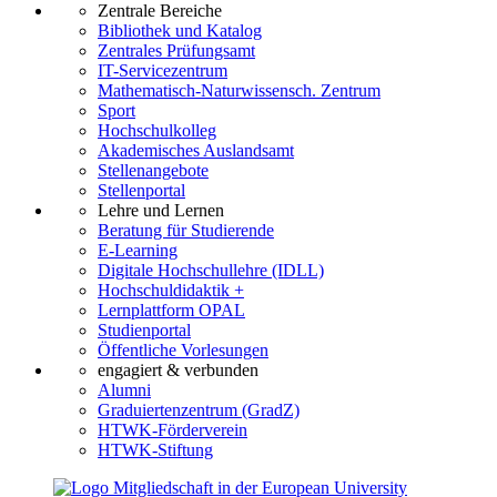
Zentrale Bereiche
Bibliothek und Katalog
Zentrales Prüfungsamt
IT-Servicezentrum
Mathematisch-Naturwissensch. Zentrum
Sport
Hochschulkolleg
Akademisches Auslandsamt
Stellenangebote
Stellenportal
Lehre und Lernen
Beratung für Studierende
E-Learning
Digitale Hochschullehre (IDLL)
Hochschuldidaktik +
Lernplattform OPAL
Studienportal
Öffentliche Vorlesungen
engagiert & verbunden
Alumni
Graduiertenzentrum (GradZ)
HTWK-Förderverein
HTWK-Stiftung