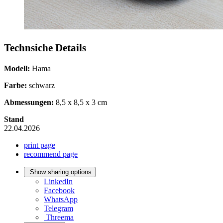
Technsiche Details
Modell:
Hama
Farbe:
schwarz
Abmessungen:
8,5 x 8,5 x 3 cm
Stand
22.04.2026
print page
recommend page
Show sharing options
LinkedIn
Facebook
WhatsApp
Telegram
Threema