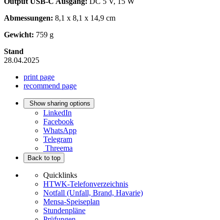
Output USB-C Ausgang:
DC 5 V, 15 W
Abmessungen:
8,1 x 8,1 x 14,9 cm
Gewicht:
759 g
Stand
28.04.2025
print page
recommend page
Show sharing options
LinkedIn
Facebook
WhatsApp
Telegram
Threema
Back to top
Quicklinks
HTWK-Telefonverzeichnis
Notfall (Unfall, Brand, Havarie)
Mensa-Speiseplan
Stundenpläne
Prüfungen