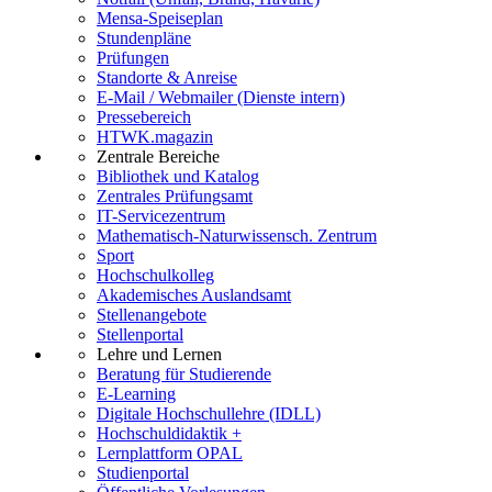
Mensa-Speiseplan
Stundenpläne
Prüfungen
Standorte & Anreise
E-Mail / Webmailer (Dienste intern)
Pressebereich
HTWK.magazin
Zentrale Bereiche
Bibliothek und Katalog
Zentrales Prüfungsamt
IT-Servicezentrum
Mathematisch-Naturwissensch. Zentrum
Sport
Hochschulkolleg
Akademisches Auslandsamt
Stellenangebote
Stellenportal
Lehre und Lernen
Beratung für Studierende
E-Learning
Digitale Hochschullehre (IDLL)
Hochschuldidaktik +
Lernplattform OPAL
Studienportal