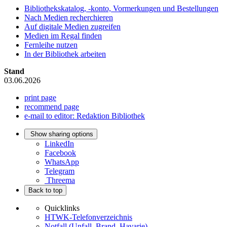
Bibliothekskatalog, -konto, Vormerkungen und Bestellungen
Nach Medien recherchieren
Auf digitale Medien zugreifen
Medien im Regal finden
Fernleihe nutzen
In der Bibliothek arbeiten
Stand
03.06.2026
print page
recommend page
e-mail to editor: Redaktion Bibliothek
Show sharing options
LinkedIn
Facebook
WhatsApp
Telegram
Threema
Back to top
Quicklinks
HTWK-Telefonverzeichnis
Notfall (Unfall, Brand, Havarie)