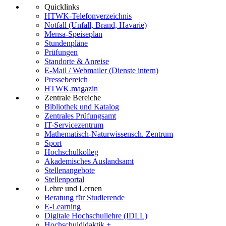
Quicklinks
HTWK-Telefonverzeichnis
Notfall (Unfall, Brand, Havarie)
Mensa-Speiseplan
Stundenpläne
Prüfungen
Standorte & Anreise
E-Mail / Webmailer (Dienste intern)
Pressebereich
HTWK.magazin
Zentrale Bereiche
Bibliothek und Katalog
Zentrales Prüfungsamt
IT-Servicezentrum
Mathematisch-Naturwissensch. Zentrum
Sport
Hochschulkolleg
Akademisches Auslandsamt
Stellenangebote
Stellenportal
Lehre und Lernen
Beratung für Studierende
E-Learning
Digitale Hochschullehre (IDLL)
Hochschuldidaktik +