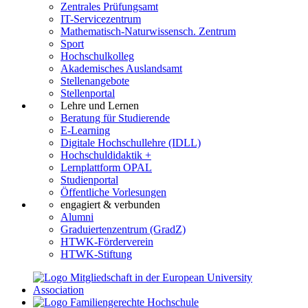
Zentrales Prüfungsamt
IT-Servicezentrum
Mathematisch-Naturwissensch. Zentrum
Sport
Hochschulkolleg
Akademisches Auslandsamt
Stellenangebote
Stellenportal
Lehre und Lernen
Beratung für Studierende
E-Learning
Digitale Hochschullehre (IDLL)
Hochschuldidaktik +
Lernplattform OPAL
Studienportal
Öffentliche Vorlesungen
engagiert & verbunden
Alumni
Graduiertenzentrum (GradZ)
HTWK-Förderverein
HTWK-Stiftung