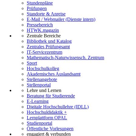
Stundenpläne
Prüfungen
Standorte & Anreise
E-Mail / Webmailer (Dienste intern)
Pressebereich
HTWK.magazin
Zentrale Bereiche
Bibliothek und Katalog
Zentrales Prüfungsamt
IT-Servicezentrum
Mathematisch-Naturwissensch. Zentrum
Sport
Hochschulkolleg
Akademisches Auslandsamt
Stellenangebote
Stellenportal
Lehre und Lernen
Beratung für Studierende
E-Learning
Digitale Hochschullehre (IDLL)
Hochschuldidaktik +
Lernplattform OPAL
Studienportal
Öffentliche Vorlesungen
engagiert & verbunden