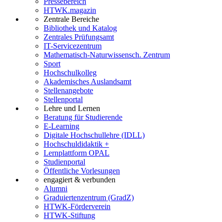
Pressebereich
HTWK.magazin
Zentrale Bereiche
Bibliothek und Katalog
Zentrales Prüfungsamt
IT-Servicezentrum
Mathematisch-Naturwissensch. Zentrum
Sport
Hochschulkolleg
Akademisches Auslandsamt
Stellenangebote
Stellenportal
Lehre und Lernen
Beratung für Studierende
E-Learning
Digitale Hochschullehre (IDLL)
Hochschuldidaktik +
Lernplattform OPAL
Studienportal
Öffentliche Vorlesungen
engagiert & verbunden
Alumni
Graduiertenzentrum (GradZ)
HTWK-Förderverein
HTWK-Stiftung