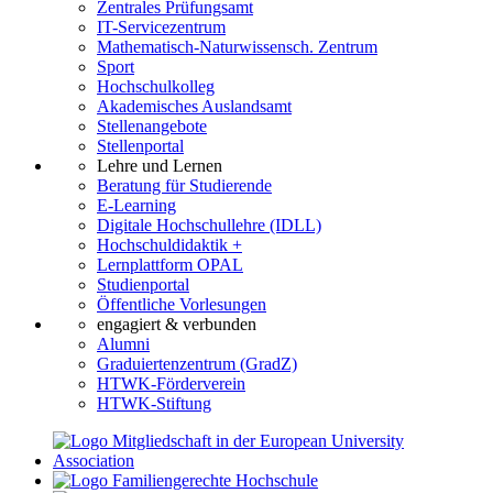
Zentrales Prüfungsamt
IT-Servicezentrum
Mathematisch-Naturwissensch. Zentrum
Sport
Hochschulkolleg
Akademisches Auslandsamt
Stellenangebote
Stellenportal
Lehre und Lernen
Beratung für Studierende
E-Learning
Digitale Hochschullehre (IDLL)
Hochschuldidaktik +
Lernplattform OPAL
Studienportal
Öffentliche Vorlesungen
engagiert & verbunden
Alumni
Graduiertenzentrum (GradZ)
HTWK-Förderverein
HTWK-Stiftung