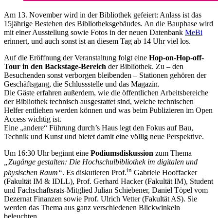
Am 13. November wird in der Bibliothek gefeiert: Anlass ist das
15jährige Bestehen des Bibliotheksgebäudes. An die Bauphase wird
mit einer Ausstellung sowie Fotos in der neuen Datenbank
MeBi
erinnert, und auch sonst ist an diesem Tag ab 14 Uhr viel los.
Auf die Eröffnung der Veranstaltung folgt eine
Hop-on-Hop-off-
Tour in den Backstage-Bereich
der Bibliothek. Zu – den
Besuchenden sonst verborgen bleibenden – Stationen gehören der
Geschäftsgang, die Schlussstelle und das Magazin.
Die Gäste erfahren außerdem, wie die öffentlichen Arbeitsbereiche
der Bibliothek technisch ausgestattet sind, welche technischen
Helfer entliehen werden können und was beim Publizieren im Open
Access wichtig ist.
Eine „andere“ Führung durch’s Haus legt den Fokus auf Bau,
Technik und Kunst und bietet damit eine völlig neue Perspektive.
Um 16:30 Uhr beginnt eine
Podiumsdiskussion
zum Thema
„Zugänge gestalten: Die Hochschulbibliothek im digitalen und
in
physischen Raum“
. Es diskutieren Prof.
Gabriele Hooffacker
(Fakultät IM & IDLL), Prof. Gerhard Hacker (Fakultät IM), Student
und Fachschaftsrats-Mitglied Julian Schiebener, Daniel Töpel vom
Dezernat Finanzen sowie Prof. Ulrich Vetter (Fakultät AS). Sie
werden das Thema aus ganz verschiedenen Blickwinkeln
beleuchten.