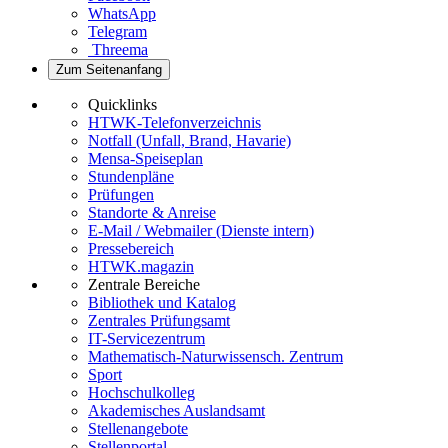
WhatsApp
Telegram
Threema
Zum Seitenanfang
Quicklinks
HTWK-Telefonverzeichnis
Notfall (Unfall, Brand, Havarie)
Mensa-Speiseplan
Stundenpläne
Prüfungen
Standorte & Anreise
E-Mail / Webmailer (Dienste intern)
Pressebereich
HTWK.magazin
Zentrale Bereiche
Bibliothek und Katalog
Zentrales Prüfungsamt
IT-Servicezentrum
Mathematisch-Naturwissensch. Zentrum
Sport
Hochschulkolleg
Akademisches Auslandsamt
Stellenangebote
Stellenportal