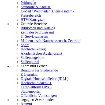
Prüfungen
Standorte & Anreise
E-Mail / Webmailer (Dienste intern)
Pressebereich
HTWK.magazin
Zentrale Bereiche
Bibliothek und Katalog
Zentrales Prüfungsamt
IT-Servicezentrum
Mathematisch-Naturwissensch. Zentrum
Sport
Hochschulkolleg
Akademisches Auslandsamt
Stellenangebote
Stellenportal
Lehre und Lernen
Beratung für Studierende
E-Learning
Digitale Hochschullehre (IDLL)
Hochschuldidaktik +
Lernplattform OPAL
Studienportal
Öffentliche Vorlesungen
engagiert & verbunden
Alumni