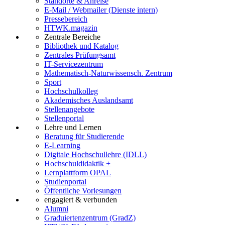
Standorte & Anreise
E-Mail / Webmailer (Dienste intern)
Pressebereich
HTWK.magazin
Zentrale Bereiche
Bibliothek und Katalog
Zentrales Prüfungsamt
IT-Servicezentrum
Mathematisch-Naturwissensch. Zentrum
Sport
Hochschulkolleg
Akademisches Auslandsamt
Stellenangebote
Stellenportal
Lehre und Lernen
Beratung für Studierende
E-Learning
Digitale Hochschullehre (IDLL)
Hochschuldidaktik +
Lernplattform OPAL
Studienportal
Öffentliche Vorlesungen
engagiert & verbunden
Alumni
Graduiertenzentrum (GradZ)