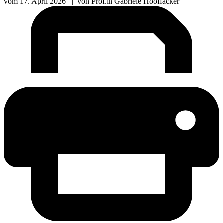
vom
17. April 2026
|
von
Prof.in Gabriele Hooffacker