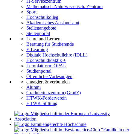
IT-Servicezentrum
Mathematisch-Naturwissensch. Zentrum
Sport
Hochschulkolleg
Akademisches Auslandsamt
Stellenangebote
Stellenportal
Lehre und Lernen
Beratung für Studierende
E-Learning
Digitale Hochschullehre (IDLL)
Hochschuldidaktik +
Lernplattform OPAL
Studienportal
Öffentliche Vorlesungen
engagiert & verbunden
Alumni
Graduiertenzentrum (GradZ)
HTWK-Förderverein
HTWK-Stiftung