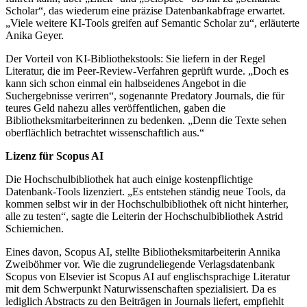
Scholar“, das wiederum eine präzise Datenbankabfrage erwartet.
„Viele weitere KI-Tools greifen auf Semantic Scholar zu“, erläuterte
Anika Geyer.
Der Vorteil von KI-Bibliothekstools: Sie liefern in der Regel
Literatur, die im Peer-Review-Verfahren geprüft wurde. „Doch es
kann sich schon einmal ein halbseidenes Angebot in die
Suchergebnisse verirren“, sogenannte Predatory Journals, die für
teures Geld nahezu alles veröffentlichen, gaben die
Bibliotheksmitarbeiterinnen zu bedenken. „Denn die Texte sehen
oberflächlich betrachtet wissenschaftlich aus.“
Lizenz für Scopus AI
Die Hochschulbibliothek hat auch einige kostenpflichtige
Datenbank-Tools lizenziert. „Es entstehen ständig neue Tools, da
kommen selbst wir in der Hochschulbibliothek oft nicht hinterher,
alle zu testen“, sagte die Leiterin der Hochschulbibliothek Astrid
Schiemichen.
Eines davon, Scopus AI, stellte Bibliotheksmitarbeiterin Annika
Zweiböhmer vor. Wie die zugrundeliegende Verlagsdatenbank
Scopus von Elsevier ist Scopus AI auf englischsprachige Literatur
mit dem Schwerpunkt Naturwissenschaften spezialisiert. Da es
lediglich Abstracts zu den Beiträgen in Journals liefert, empfiehlt