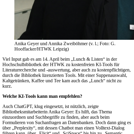
Anika Geyer und Annika Zweiböhmer (v. l.; Foto: G.
Hooffacker/HTWK Leipzig)
Viel Input gab es am 14. April beim „Lunch & Listen“ in der
Hochschulbibliothek der HTWK zu kostenfreien KI-Tools für
Literaturrecherche und -auswertung, aber auch zu kostenpflichtigen,
durch die Bibliothek lizenzierten Tools. Mit einer Suppenauswahl,
Kaltgetränken, Kaffee und Tee kam auch das „Lunch“ nicht zu
kurz.
Welche KI-Tools kann man empfehlen?
Auch ChatGPT, klug eingesetzt, ist nützlich, zeigte
Bibliotheksmitarbeiterin Anika Geyer: Es hilft, das Thema
einzuordnen und Suchbegriffe zu finden, aber auch beim
Formulieren von Suchanfragen an Datenbanken. Doch dann ging es
über „Perplexity“, mit dessen Chatbot man einen Volltext-Dialog
führen kann, über „Elicit“ und „SciSpace“ bis hin zu „Semantic