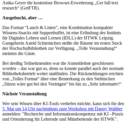
Anika Geyer die kostenlose Browser-Erweiterung „Get full text
research“ (GetFTR).
Ausgebucht, aber …
Das Format “Lunch & Listen”, eine Kombination kompakter
Wissens-Snacks mit Suppenbuffet, ist eine Erfindung des Instituts
für Digitales Lehren und Lernen (IDLL) der HTWK Leipzig.
Gastgeberin Astrid Schiemichen stellte die Räume im ersten Stock
der Hochschulbibliothek zur Verfügung. „Tolle Veranstaltung!“
meinten die Gäste.
Bei dreißig Teilnehmenden war die Anmeldeliste geschlossen
worden – das war gut so, denn so konnte parallel auch der normale
Bibliotheksbetrieb weiter stattfinden. Die Rückmeldungen reichten
von „Tolles Format“ über eine Bemerkung zu den Stehtischen
„Sitzen wäre gut bei den Vorträgen“ bis hin zu „Sehr informativ!“
Nächste Veranstaltung
Wer sein Wissen über KI-Tools vertiefen möchte, kann sich für den
5. Mai um 14 Uhr nachmittags zum Workshop mit Danny Walther
anmelden: "Recherche und Informationskompetenz mit KI –Praxis
und Orientierung für Lehrende und Mitarbeitende der HTWK".