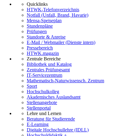
Quicklinks
HTWK-Telefonverzeichnis
Notfall (Unfall, Brand, Havarie)
Mensa-Speiseplan
Stundenpläne
Prüfungen
Standorte & Anreise
E-Mail / Webmailer (Dienste intern)
Pressebereich
HTWK.magazin
Zentrale Bereiche
Bibliothek und Katalog
Zentrales Prüfungsamt
IT-Servicezentrum
Mathematisch-Naturwissensch. Zentrum
Sport
Hochschulkolleg
Akademisches Auslandsamt
Stellenangebote
Stellenportal
Lehre und Lernen
Beratung für Studierende
E-Learning
Digitale Hochschullehre (IDLL)
Hochschuldidaktik +