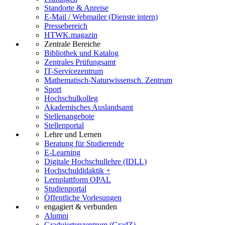
Standorte & Anreise
E-Mail / Webmailer (Dienste intern)
Pressebereich
HTWK.magazin
Zentrale Bereiche
Bibliothek und Katalog
Zentrales Prüfungsamt
IT-Servicezentrum
Mathematisch-Naturwissensch. Zentrum
Sport
Hochschulkolleg
Akademisches Auslandsamt
Stellenangebote
Stellenportal
Lehre und Lernen
Beratung für Studierende
E-Learning
Digitale Hochschullehre (IDLL)
Hochschuldidaktik +
Lernplattform OPAL
Studienportal
Öffentliche Vorlesungen
engagiert & verbunden
Alumni
Graduiertenzentrum (GradZ)