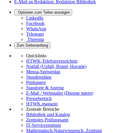
E-Mail an Redaktion: Redaktion Bibliothek
Optionen zum Teilen anzeigen
LinkedIn
Facebook
WhatsApp
Telegram
Threema
Zum Seitenanfang
Quicklinks
HTWK-Telefonverzeichnis
Notfall (Unfall, Brand, Havarie)
Mensa-Speiseplan
Stundenpläne
Prüfungen
Standorte & Anreise
E-Mail / Webmailer (Dienste intern)
Pressebereich
HTWK.magazin
Zentrale Bereiche
Bibliothek und Katalog
Zentrales Prüfungsamt
IT-Servicezentrum
Mathematisch-Naturwissensch. Zentrum